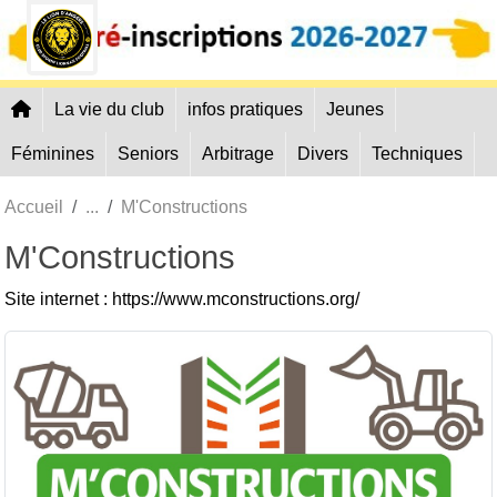
Panneau de gestion des cookies
La vie du club
infos pratiques
Jeunes
Féminines
Seniors
Arbitrage
Divers
Techniques
Accueil
M'Constructions
M'Constructions
Site internet : https://www.mconstructions.org/