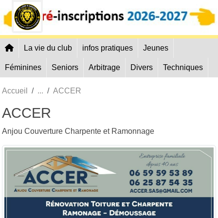
Panneau de gestion des cookies
La vie du club
infos pratiques
Jeunes
Féminines
Seniors
Arbitrage
Divers
Techniques
Accueil
ACCER
ACCER
Anjou Couverture Charpente et Ramonnage