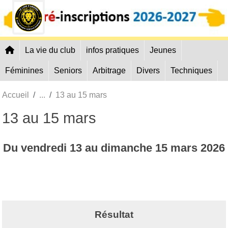
Panneau de gestion des cookies
La vie du club
infos pratiques
Jeunes
Féminines
Seniors
Arbitrage
Divers
Techniques
Accueil
13 au 15 mars
13 au 15 mars
Du
vendredi
13
au
dimanche
15
mars
2026
Résultat