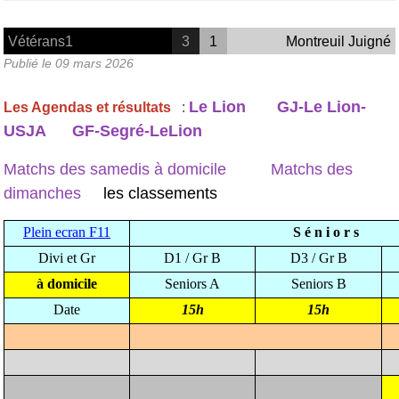
Vétérans1
3
1
Montreuil Juigné
Publié le
09 mars 2026
Le Lion
GJ-Le Lion-
Les Agendas et résultats
:
USJA
GF-Segré-LeLion
Matchs des samedis à domicile
Matchs des
dimanches
les classements
Plein ecran F11
S é n i o r s
Divi et Gr
D1 / Gr B
D3 / Gr B
à domicile
Seniors A
Seniors B
Date
15h
15h