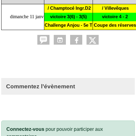
/ Champtocé Ingr.D2
/ Villevêques
dimanche 11 janv
victoire 3(6) - 3(5)
victoire 4 - 2
Challenge Anjou - 5e T
Coupe des réserves
Commentez l’évènement
Connectez-vous
pour pouvoir participer aux