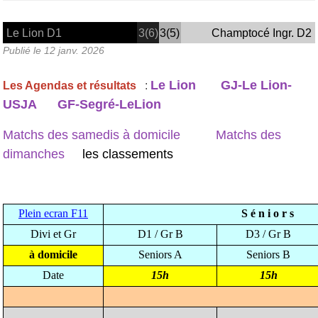
Le Lion D1
3(6)
3(5)
Champtocé Ingr. D2
Publié le
12 janv. 2026
Le Lion
GJ-Le Lion-
Les Agendas et résultats
:
USJA
GF-Segré-LeLion
Matchs des samedis à domicile
Matchs des
dimanches
les classements
Plein ecran F11
S é n i o r s
Divi et Gr
D1 / Gr B
D3 / Gr B
à domicile
Seniors A
Seniors B
Date
15h
15h