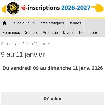
Panneau de gestion des cookies
La vie du club
infos pratiques
Jeunes
Féminines
Seniors
Arbitrage
Divers
Techniques
Accueil
9 au 11 janvier
9 au 11 janvier
Du
vendredi
09
au
dimanche
11
janv.
2026
Résultat